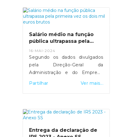
mais de 29 mil computadores
foram comprados.MAI tenta
manter equilíbrio entre deveres
de transparência e discrição
sobre detalhes de segurança.
Salário médio na função
Fonte: Expresso
pública ultrapassa pela
- https://expresso.pt/politica/eleicoes/europeias
primeira vez os dois mil
16-MAI-2024
euros brutos
2024/2024-05-20-europeias-
Segundo os dados divulgados
como-funciona-a-desmateria...
pela Direção-Geral da
Administração e do Emprego
Público, esta subida resultou do
Partilhar
Ver mais...
"efeito conjugado" da entrada e
saída de trabalhadores com
diferentes níveis salariais, de
medidas de valorização que
foram aprovadas e da
atualização do valor do salário
Entrega da declaração de
mínimo.Fonte: SIC Notícias
IRS 2023 - Anexo SS