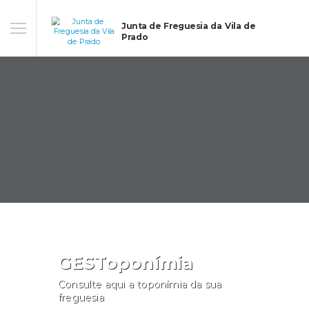
Junta de Freguesia da Vila de
Prado
GESToponímia
Consulte aqui a toponímia da sua
freguesia