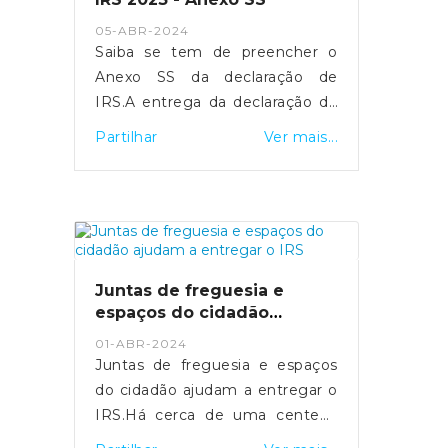
- https://sicnoticias.pt/economia/2024-
05-ABR-2024
05-16-video-salario-medio-na-
Saiba se tem de preencher o
funcao-publica-ultrapassa-pela-
Anexo SS da declaração de
pri...
IRS.A entrega da declaração de
rendimentos de IRS referente
Partilhar
Ver mais...
ao ano 2023 realiza-se entre os
dias 1 de abril e 30 de junho.
Para os trabalhadores
independentes
economicamente dependentes,
a entrega do Anexo SS é
Juntas de freguesia e
fundamental para assegurar a
espaços do cidadão
sua proteção social em situação
ajudam a entregar o IRS
01-ABR-2024
de cessação da atividade.Quais
Juntas de freguesia e espaços
os objetivos do Anexo SS?O
do cidadão ajudam a entregar o
Anexo SS visa identificar as
IRS.Há cerca de uma centena
entidades contratantes de cada
de Espaços do Cidadão que