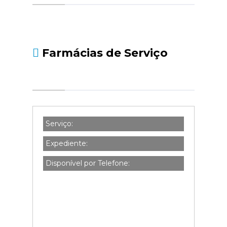
social.pt/noticias/-/asset_publisher/kBZtOMZgs
da-declaracao-de-i...
Farmácias de Serviço
Serviço:
Expediente:
Disponível por Telefone: