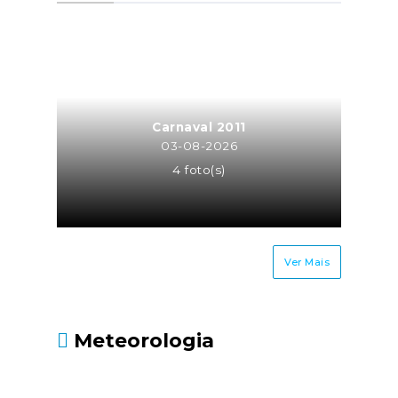
a atividade de trabalhador
independente para a mesma
entidade ou entidades do
mesmo grupo empresarial
(neste caso o trabalhador
independente é equiparado a
Carnaval 2011
TCO, sendo os seus honorários
03-08-2026
recebidos pela atividade
4 foto(s)
independente sujeitos à taxa
contributiva de TCO ou MOE);Os
cônjuges ou equiparados dos
trabalhadores
Ver Mais
independentes.Até quando
deve ser entregue?Até 30 de
junho, juntamente com a
Meteorologia
Declaração Modelo 3 de
IRS.Fonte: Segurança Social
- https://www.seg-