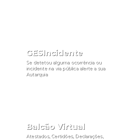
Consultar
GESIncidente
Se detetou alguma ocorrência ou
incidente na via pública alerte a sua
Autarquia
Participar
Balcão Virtual
Atestados, Certidões, Declarações,