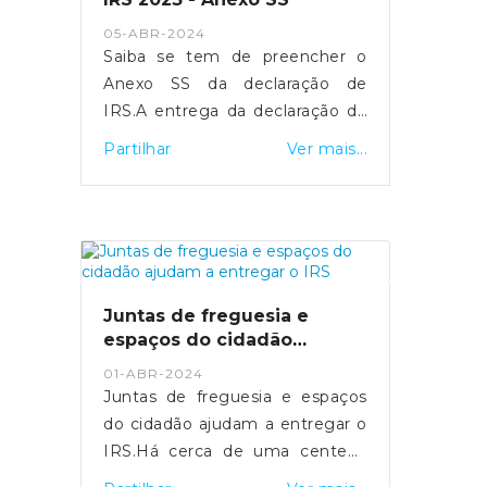
- https://sicnoticias.pt/economia/2024-
05-ABR-2024
05-16-video-salario-medio-na-
Saiba se tem de preencher o
funcao-publica-ultrapassa-pela-
Anexo SS da declaração de
pri...
IRS.A entrega da declaração de
rendimentos de IRS referente
Partilhar
Ver mais...
ao ano 2023 realiza-se entre os
dias 1 de abril e 30 de junho.
Para os trabalhadores
independentes
economicamente dependentes,
a entrega do Anexo SS é
Juntas de freguesia e
fundamental para assegurar a
espaços do cidadão
sua proteção social em situação
ajudam a entregar o IRS
01-ABR-2024
de cessação da atividade.Quais
Juntas de freguesia e espaços
os objetivos do Anexo SS?O
do cidadão ajudam a entregar o
Anexo SS visa identificar as
IRS.Há cerca de uma centena
entidades contratantes de cada
de Espaços do Cidadão que