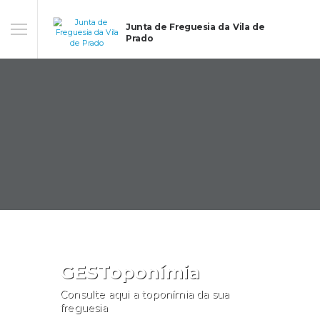
Junta de Freguesia da Vila de
Prado
GESToponímia
Consulte aqui a toponímia da sua
freguesia