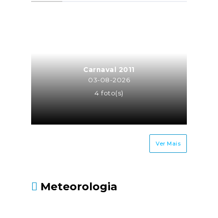
a atividade de trabalhador
independente para a mesma
entidade ou entidades do
mesmo grupo empresarial
(neste caso o trabalhador
independente é equiparado a
Carnaval 2011
TCO, sendo os seus honorários
03-08-2026
recebidos pela atividade
4 foto(s)
independente sujeitos à taxa
contributiva de TCO ou MOE);Os
cônjuges ou equiparados dos
trabalhadores
Ver Mais
independentes.Até quando
deve ser entregue?Até 30 de
junho, juntamente com a
Meteorologia
Declaração Modelo 3 de
IRS.Fonte: Segurança Social
- https://www.seg-