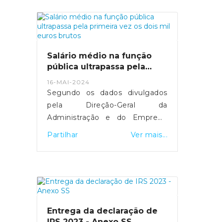
mais de 29 mil computadores
foram comprados.MAI tenta
manter equilíbrio entre deveres
de transparência e discrição
sobre detalhes de segurança.
Salário médio na função
Fonte: Expresso
pública ultrapassa pela
- https://expresso.pt/politica/eleicoes/europeias
primeira vez os dois mil
16-MAI-2024
euros brutos
2024/2024-05-20-europeias-
Segundo os dados divulgados
como-funciona-a-desmateria...
pela Direção-Geral da
Administração e do Emprego
Público, esta subida resultou do
Partilhar
Ver mais...
"efeito conjugado" da entrada e
saída de trabalhadores com
diferentes níveis salariais, de
medidas de valorização que
foram aprovadas e da
atualização do valor do salário
Entrega da declaração de
mínimo.Fonte: SIC Notícias
IRS 2023 - Anexo SS