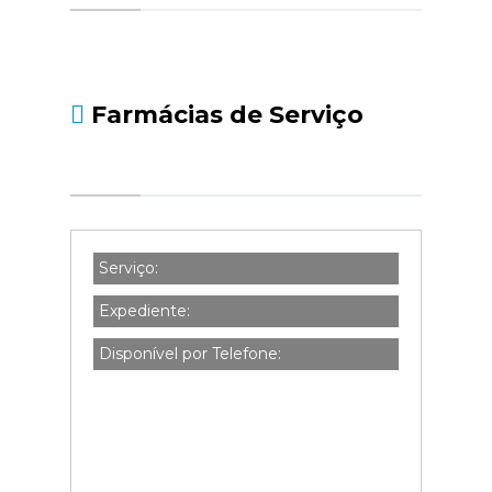
social.pt/noticias/-/asset_publisher/kBZtOMZgs
da-declaracao-de-i...
Farmácias de Serviço
Serviço:
Expediente:
Disponível por Telefone: