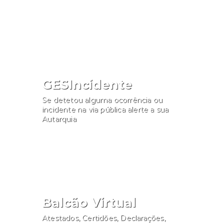
Consultar
GESIncidente
Se detetou alguma ocorrência ou
incidente na via pública alerte a sua
Autarquia
Participar
Balcão Virtual
Atestados, Certidões, Declarações,