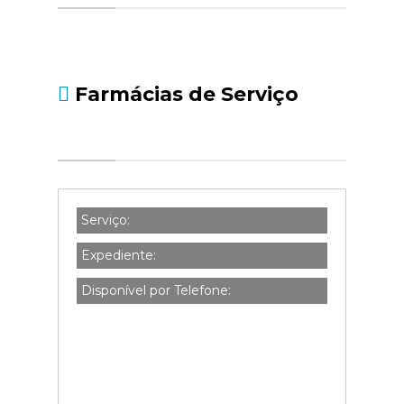
social.pt/noticias/-/asset_publisher/kBZtOMZgs
da-declaracao-de-i...
Farmácias de Serviço
Serviço:
Expediente:
Disponível por Telefone: