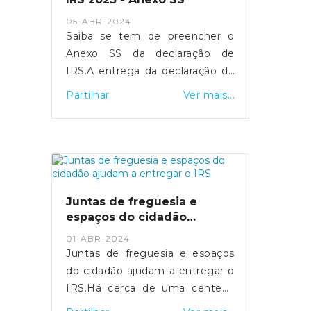
- https://sicnoticias.pt/economia/2024-
05-ABR-2024
05-16-video-salario-medio-na-
Saiba se tem de preencher o
funcao-publica-ultrapassa-pela-
Anexo SS da declaração de
pri...
IRS.A entrega da declaração de
rendimentos de IRS referente
Partilhar
Ver mais...
ao ano 2023 realiza-se entre os
dias 1 de abril e 30 de junho.
Para os trabalhadores
independentes
economicamente dependentes,
a entrega do Anexo SS é
Juntas de freguesia e
fundamental para assegurar a
espaços do cidadão
sua proteção social em situação
ajudam a entregar o IRS
01-ABR-2024
de cessação da atividade.Quais
Juntas de freguesia e espaços
os objetivos do Anexo SS?O
do cidadão ajudam a entregar o
Anexo SS visa identificar as
IRS.Há cerca de uma centena
entidades contratantes de cada
de Espaços do Cidadão que