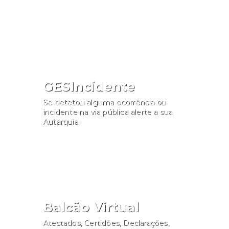
Consultar
GESIncidente
Se detetou alguma ocorrência ou
incidente na via pública alerte a sua
Autarquia
Participar
Balcão Virtual
Atestados, Certidões, Declarações,