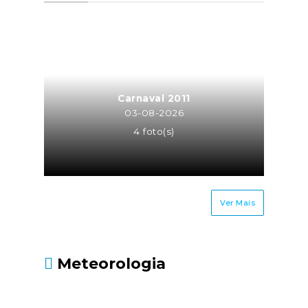
a atividade de trabalhador
independente para a mesma
entidade ou entidades do
mesmo grupo empresarial
(neste caso o trabalhador
independente é equiparado a
Carnaval 2011
TCO, sendo os seus honorários
03-08-2026
recebidos pela atividade
4 foto(s)
independente sujeitos à taxa
contributiva de TCO ou MOE);Os
cônjuges ou equiparados dos
trabalhadores
Ver Mais
independentes.Até quando
deve ser entregue?Até 30 de
junho, juntamente com a
Meteorologia
Declaração Modelo 3 de
IRS.Fonte: Segurança Social
- https://www.seg-