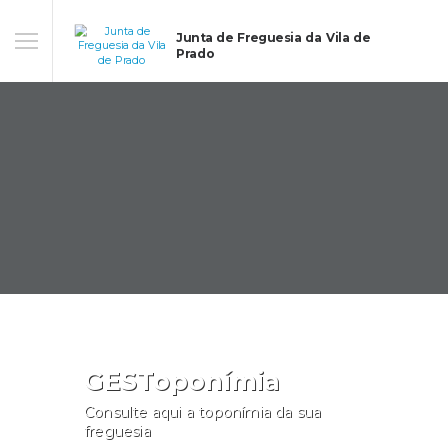
Junta de Freguesia da Vila de
Prado
GESToponímia
Consulte aqui a toponímia da sua
freguesia