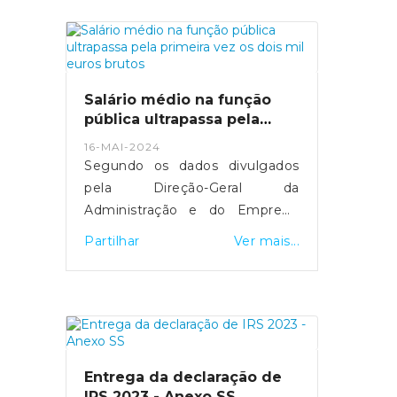
mais de 29 mil computadores
foram comprados.MAI tenta
manter equilíbrio entre deveres
de transparência e discrição
sobre detalhes de segurança.
Salário médio na função
Fonte: Expresso
pública ultrapassa pela
- https://expresso.pt/politica/eleicoes/europeias
primeira vez os dois mil
16-MAI-2024
euros brutos
2024/2024-05-20-europeias-
Segundo os dados divulgados
como-funciona-a-desmateria...
pela Direção-Geral da
Administração e do Emprego
Público, esta subida resultou do
Partilhar
Ver mais...
"efeito conjugado" da entrada e
saída de trabalhadores com
diferentes níveis salariais, de
medidas de valorização que
foram aprovadas e da
atualização do valor do salário
Entrega da declaração de
mínimo.Fonte: SIC Notícias
IRS 2023 - Anexo SS