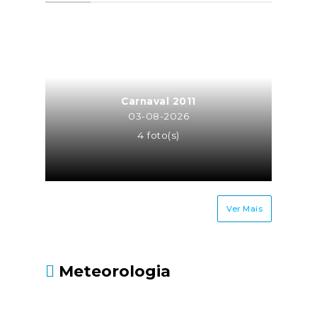
a atividade de trabalhador
independente para a mesma
entidade ou entidades do
mesmo grupo empresarial
(neste caso o trabalhador
independente é equiparado a
Carnaval 2011
TCO, sendo os seus honorários
03-08-2026
recebidos pela atividade
4 foto(s)
independente sujeitos à taxa
contributiva de TCO ou MOE);Os
cônjuges ou equiparados dos
trabalhadores
Ver Mais
independentes.Até quando
deve ser entregue?Até 30 de
junho, juntamente com a
Meteorologia
Declaração Modelo 3 de
IRS.Fonte: Segurança Social
- https://www.seg-