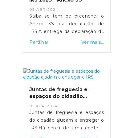
- https://sicnoticias.pt/economia/2024-
05-ABR-2024
05-16-video-salario-medio-na-
Saiba se tem de preencher o
funcao-publica-ultrapassa-pela-
Anexo SS da declaração de
pri...
IRS.A entrega da declaração de
rendimentos de IRS referente
Partilhar
Ver mais...
ao ano 2023 realiza-se entre os
dias 1 de abril e 30 de junho.
Para os trabalhadores
independentes
economicamente dependentes,
a entrega do Anexo SS é
Juntas de freguesia e
fundamental para assegurar a
espaços do cidadão
sua proteção social em situação
ajudam a entregar o IRS
01-ABR-2024
de cessação da atividade.Quais
Juntas de freguesia e espaços
os objetivos do Anexo SS?O
do cidadão ajudam a entregar o
Anexo SS visa identificar as
IRS.Há cerca de uma centena
entidades contratantes de cada
de Espaços do Cidadão que