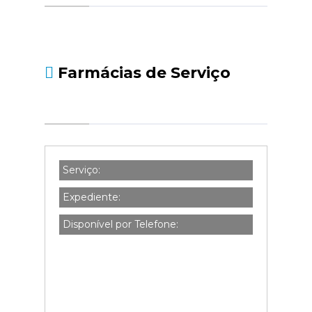
social.pt/noticias/-/asset_publisher/kBZtOMZgs
da-declaracao-de-i...
Farmácias de Serviço
Serviço:
Expediente:
Disponível por Telefone: