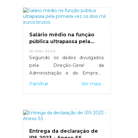
mais de 29 mil computadores
foram comprados.MAI tenta
manter equilíbrio entre deveres
de transparência e discrição
sobre detalhes de segurança.
Salário médio na função
Fonte: Expresso
pública ultrapassa pela
- https://expresso.pt/politica/eleicoes/europeias
primeira vez os dois mil
16-MAI-2024
euros brutos
2024/2024-05-20-europeias-
Segundo os dados divulgados
como-funciona-a-desmateria...
pela Direção-Geral da
Administração e do Emprego
Público, esta subida resultou do
Partilhar
Ver mais...
"efeito conjugado" da entrada e
saída de trabalhadores com
diferentes níveis salariais, de
medidas de valorização que
foram aprovadas e da
atualização do valor do salário
Entrega da declaração de
mínimo.Fonte: SIC Notícias
IRS 2023 - Anexo SS