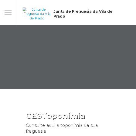
Junta de Freguesia da Vila de
Prado
GESToponímia
Consulte aqui a toponímia da sua
freguesia