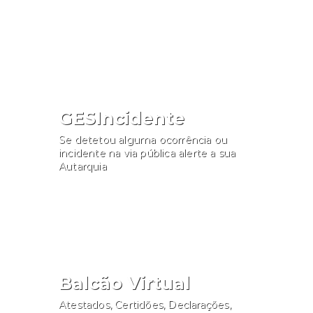
Consultar
GESIncidente
Se detetou alguma ocorrência ou
incidente na via pública alerte a sua
Autarquia
Participar
Balcão Virtual
Atestados, Certidões, Declarações,