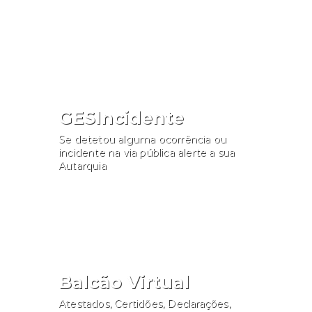
Consultar
GESIncidente
Se detetou alguma ocorrência ou
incidente na via pública alerte a sua
Autarquia
Participar
Balcão Virtual
Atestados, Certidões, Declarações,