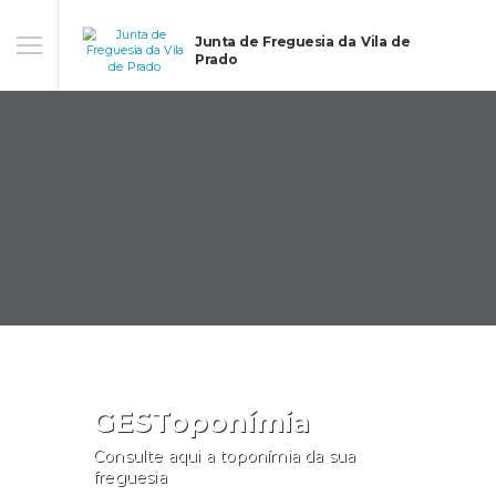
Junta de Freguesia da Vila de
Prado
GESToponímia
Consulte aqui a toponímia da sua
freguesia