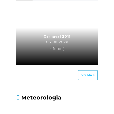
a atividade de trabalhador
independente para a mesma
entidade ou entidades do
mesmo grupo empresarial
(neste caso o trabalhador
independente é equiparado a
Carnaval 2011
TCO, sendo os seus honorários
03-08-2026
recebidos pela atividade
4 foto(s)
independente sujeitos à taxa
contributiva de TCO ou MOE);Os
cônjuges ou equiparados dos
trabalhadores
Ver Mais
independentes.Até quando
deve ser entregue?Até 30 de
junho, juntamente com a
Meteorologia
Declaração Modelo 3 de
IRS.Fonte: Segurança Social
- https://www.seg-