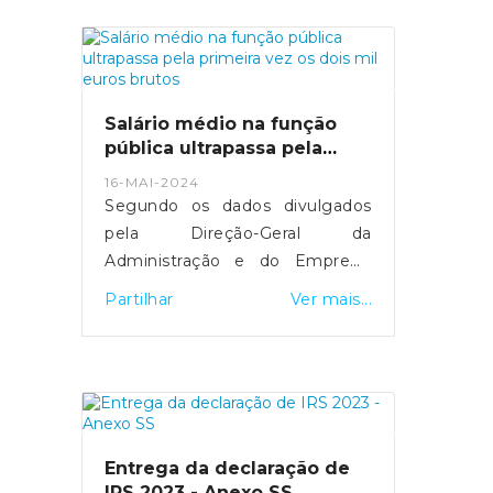
mais de 29 mil computadores
foram comprados.MAI tenta
manter equilíbrio entre deveres
de transparência e discrição
sobre detalhes de segurança.
Salário médio na função
Fonte: Expresso
pública ultrapassa pela
- https://expresso.pt/politica/eleicoes/europeias
primeira vez os dois mil
16-MAI-2024
euros brutos
2024/2024-05-20-europeias-
Segundo os dados divulgados
como-funciona-a-desmateria...
pela Direção-Geral da
Administração e do Emprego
Público, esta subida resultou do
Partilhar
Ver mais...
"efeito conjugado" da entrada e
saída de trabalhadores com
diferentes níveis salariais, de
medidas de valorização que
foram aprovadas e da
atualização do valor do salário
Entrega da declaração de
mínimo.Fonte: SIC Notícias
IRS 2023 - Anexo SS