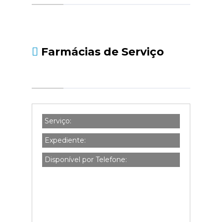
social.pt/noticias/-/asset_publisher/kBZtOMZgs
da-declaracao-de-i...
Farmácias de Serviço
Serviço:
Expediente:
Disponível por Telefone: