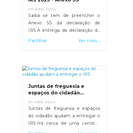
- https://sicnoticias.pt/economia/2024-
05-ABR-2024
05-16-video-salario-medio-na-
Saiba se tem de preencher o
funcao-publica-ultrapassa-pela-
Anexo SS da declaração de
pri...
IRS.A entrega da declaração de
rendimentos de IRS referente
Partilhar
Ver mais...
ao ano 2023 realiza-se entre os
dias 1 de abril e 30 de junho.
Para os trabalhadores
independentes
economicamente dependentes,
a entrega do Anexo SS é
Juntas de freguesia e
fundamental para assegurar a
espaços do cidadão
sua proteção social em situação
ajudam a entregar o IRS
01-ABR-2024
de cessação da atividade.Quais
Juntas de freguesia e espaços
os objetivos do Anexo SS?O
do cidadão ajudam a entregar o
Anexo SS visa identificar as
IRS.Há cerca de uma centena
entidades contratantes de cada
de Espaços do Cidadão que