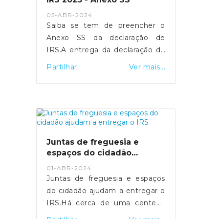
- https://sicnoticias.pt/economia/2024-
05-ABR-2024
05-16-video-salario-medio-na-
Saiba se tem de preencher o
funcao-publica-ultrapassa-pela-
Anexo SS da declaração de
pri...
IRS.A entrega da declaração de
rendimentos de IRS referente
Partilhar
Ver mais...
ao ano 2023 realiza-se entre os
dias 1 de abril e 30 de junho.
Para os trabalhadores
independentes
economicamente dependentes,
a entrega do Anexo SS é
Juntas de freguesia e
fundamental para assegurar a
espaços do cidadão
sua proteção social em situação
ajudam a entregar o IRS
01-ABR-2024
de cessação da atividade.Quais
Juntas de freguesia e espaços
os objetivos do Anexo SS?O
do cidadão ajudam a entregar o
Anexo SS visa identificar as
IRS.Há cerca de uma centena
entidades contratantes de cada
de Espaços do Cidadão que