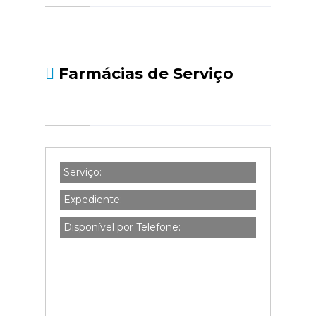
social.pt/noticias/-/asset_publisher/kBZtOMZgs
da-declaracao-de-i...
Farmácias de Serviço
Serviço:
Expediente:
Disponível por Telefone: