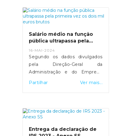
mais de 29 mil computadores
foram comprados.MAI tenta
manter equilíbrio entre deveres
de transparência e discrição
sobre detalhes de segurança.
Salário médio na função
Fonte: Expresso
pública ultrapassa pela
- https://expresso.pt/politica/eleicoes/europeias
primeira vez os dois mil
16-MAI-2024
euros brutos
2024/2024-05-20-europeias-
Segundo os dados divulgados
como-funciona-a-desmateria...
pela Direção-Geral da
Administração e do Emprego
Público, esta subida resultou do
Partilhar
Ver mais...
"efeito conjugado" da entrada e
saída de trabalhadores com
diferentes níveis salariais, de
medidas de valorização que
foram aprovadas e da
atualização do valor do salário
Entrega da declaração de
mínimo.Fonte: SIC Notícias
IRS 2023 - Anexo SS