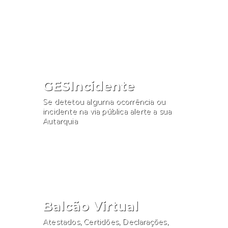
Consultar
GESIncidente
Se detetou alguma ocorrência ou
incidente na via pública alerte a sua
Autarquia
Participar
Balcão Virtual
Atestados, Certidões, Declarações,