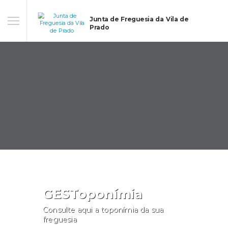
Junta de Freguesia da Vila de
Prado
GESToponímia
Consulte aqui a toponímia da sua
freguesia