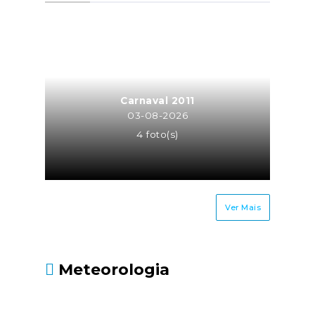
a atividade de trabalhador
independente para a mesma
entidade ou entidades do
mesmo grupo empresarial
(neste caso o trabalhador
independente é equiparado a
Carnaval 2011
TCO, sendo os seus honorários
03-08-2026
recebidos pela atividade
4 foto(s)
independente sujeitos à taxa
contributiva de TCO ou MOE);Os
cônjuges ou equiparados dos
trabalhadores
Ver Mais
independentes.Até quando
deve ser entregue?Até 30 de
junho, juntamente com a
Meteorologia
Declaração Modelo 3 de
IRS.Fonte: Segurança Social
- https://www.seg-