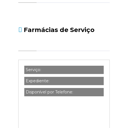
social.pt/noticias/-/asset_publisher/kBZtOMZgs
da-declaracao-de-i...
Farmácias de Serviço
Serviço:
Expediente:
Disponível por Telefone: