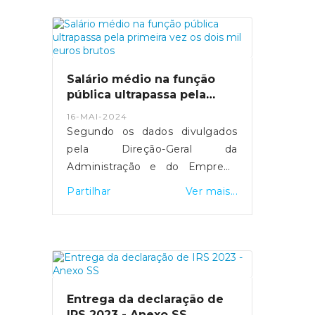
mais de 29 mil computadores
foram comprados.MAI tenta
manter equilíbrio entre deveres
de transparência e discrição
sobre detalhes de segurança.
Salário médio na função
Fonte: Expresso
pública ultrapassa pela
- https://expresso.pt/politica/eleicoes/europeias
primeira vez os dois mil
16-MAI-2024
euros brutos
2024/2024-05-20-europeias-
Segundo os dados divulgados
como-funciona-a-desmateria...
pela Direção-Geral da
Administração e do Emprego
Público, esta subida resultou do
Partilhar
Ver mais...
"efeito conjugado" da entrada e
saída de trabalhadores com
diferentes níveis salariais, de
medidas de valorização que
foram aprovadas e da
atualização do valor do salário
Entrega da declaração de
mínimo.Fonte: SIC Notícias
IRS 2023 - Anexo SS