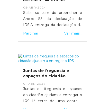
- https://sicnoticias.pt/economia/2024-
05-ABR-2024
05-16-video-salario-medio-na-
Saiba se tem de preencher o
funcao-publica-ultrapassa-pela-
Anexo SS da declaração de
pri...
IRS.A entrega da declaração de
rendimentos de IRS referente
Partilhar
Ver mais...
ao ano 2023 realiza-se entre os
dias 1 de abril e 30 de junho.
Para os trabalhadores
independentes
economicamente dependentes,
a entrega do Anexo SS é
Juntas de freguesia e
fundamental para assegurar a
espaços do cidadão
sua proteção social em situação
ajudam a entregar o IRS
01-ABR-2024
de cessação da atividade.Quais
Juntas de freguesia e espaços
os objetivos do Anexo SS?O
do cidadão ajudam a entregar o
Anexo SS visa identificar as
IRS.Há cerca de uma centena
entidades contratantes de cada
de Espaços do Cidadão que