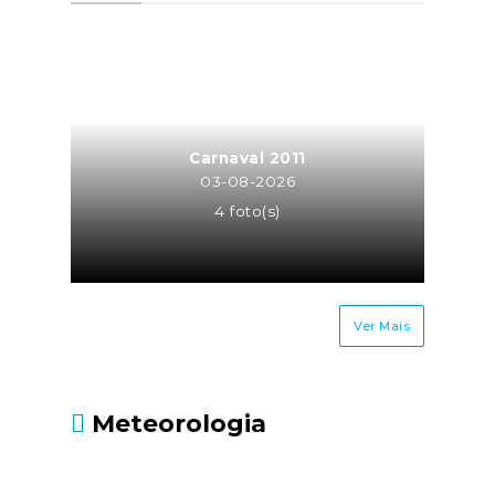
a atividade de trabalhador
independente para a mesma
entidade ou entidades do
mesmo grupo empresarial
(neste caso o trabalhador
independente é equiparado a
Carnaval 2011
TCO, sendo os seus honorários
03-08-2026
recebidos pela atividade
4 foto(s)
independente sujeitos à taxa
contributiva de TCO ou MOE);Os
cônjuges ou equiparados dos
trabalhadores
Ver Mais
independentes.Até quando
deve ser entregue?Até 30 de
junho, juntamente com a
Meteorologia
Declaração Modelo 3 de
IRS.Fonte: Segurança Social
- https://www.seg-