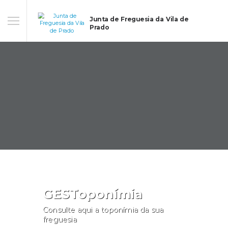
Junta de Freguesia da Vila de
Prado
GESToponímia
Consulte aqui a toponímia da sua
freguesia