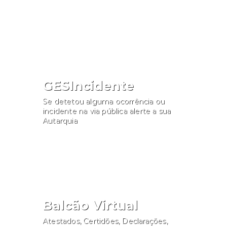
Consultar
GESIncidente
Se detetou alguma ocorrência ou
incidente na via pública alerte a sua
Autarquia
Participar
Balcão Virtual
Atestados, Certidões, Declarações,